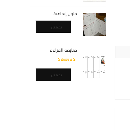
حلول إبداعية
تحميل
متابعة القراءة
تم
التقييم
5.00
من
تحميل
5