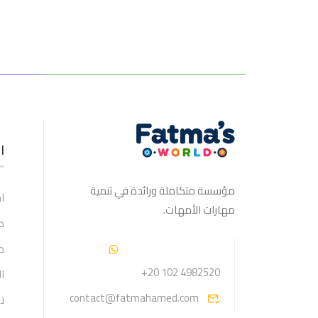
ا
مؤسسة متكاملة ورائدة في تنمية
ا
مهارات الأمهات.
م
م
+20 102 4982520
ا
contact@fatmahamed.com
ت