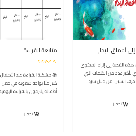
إلى أعماق البحار
متابعة القراءة
تم
هذه القصة إلى إثراء المحتوى
التقييم
 بأكبر عدد من الكلمات التي
📚 مشكلة القراءة عند الأطفال 
5.00
من
حرف السين، من خلال سرد
كثير منّا يواجه صعوبة في جعل
5
ات “سين، قائد السفينة”، الذي
أطفاله يلتزمون بالقراءة اليومية
ا في رحلة استثنائية…
لعشر دقائق فقط. الحل؟ التنويع
تحميل
الأساليب والمحاولات حتى…
تحميل