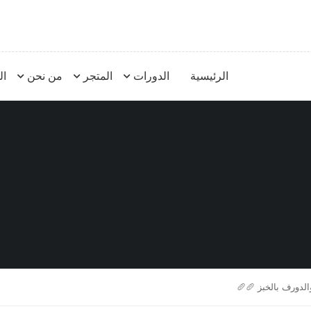
الرئيسية
الدورات
المتجر
من نحن
ال
الدورف بالخبز 🥖🥖