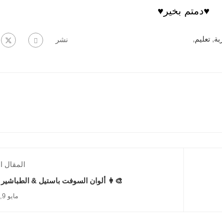
♥️دمتم بخير♥️
,
تعليم
,
ال
نشر
ل التالي
 ألوان السوفت باستيل & الطباشير 🧑‍🎨
مايو 9, 2024