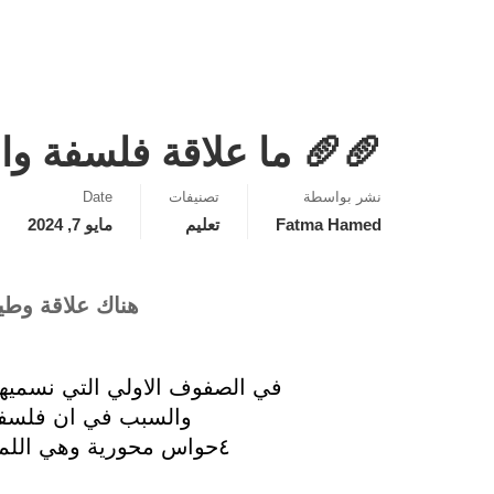
🥖🥖 ما علاقة فلسفة وا
نشر بواسطة
تصنيفات
Date
Fatma Hamed
تعليم
مايو 7, 2024
هناك علاقة وطي
في الصفوف الاولي التي نسميها ع
والسبب في ان فلسفة
٤حواس محورية وهي اللمس والتوازن والحركة وروح الحياة (الرفاهية)