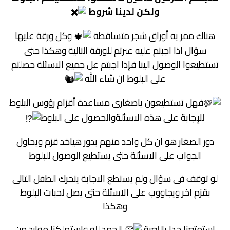
ولكن لدينا شروط
هناك ممر به أوراق شجر متساقطة
وكل ورقة عليها
سؤال اذا اجبتم عليه عبرتم للورقة التالية وهكذا حتى
تستطيعوا الوصول الينا فإذا اجبتم عل جميع الاسئلة حصلتم
على البلوط ان شاء الله
فهل تستطيعون ياصغارى مساعدة أقزام رؤوس البلوط
للإجابة على هذه الاسئلةوالحصول على البلوط
دور الصغار هو ان كل واحد منهم بدور هياخد قزم ويحاول
الجواب على الاسئلة حتى يستطيع الوصول للبلوط
لو توقف فى سؤال ولم يستطع الاجابة يتحرك الطفل التالى
بقزم اخر ويجاووب على الاسئلة حتى يصل لحبات البلوط
وهكذا
استمتعنا جدا باللعبة
الحمد لله واستهلكنا موارد من