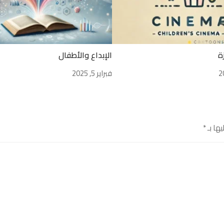
زة
الإبداع والأطفال
فبراير 5, 2025
يها بـ
*