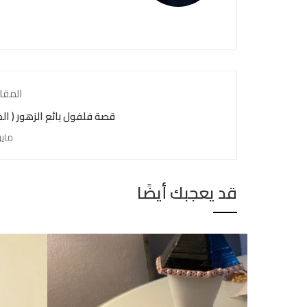
المقا
قصة فلفول بائع الزهور ( الج
مايو 16, 
قد يعجبك أيضًا