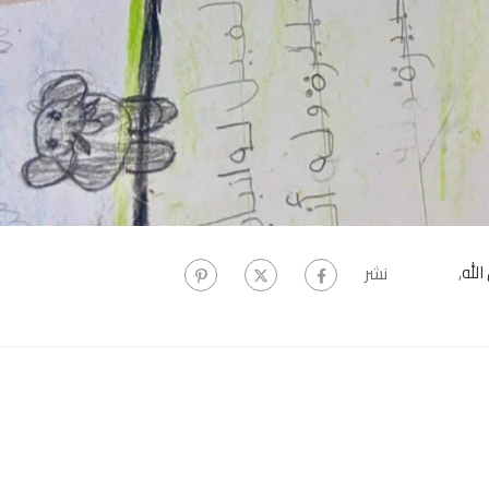
لله
,
نشر