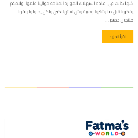
كلها كانت فى اعادة استهلاك الموارد المتاحة حوالينا علموا اولادكم
يفكروا قبل ما يشتروا وميبقوش استهلاكين ولكن يحاولوا يبقوا
منتجين دمتم …
اقرأ المزيد