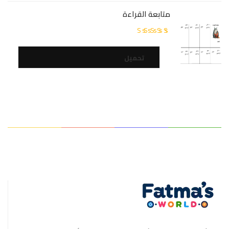
متابعة القراءة
تم
التقييم
5.00
من
تحميل
5