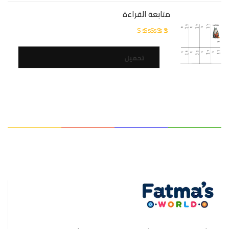
متابعة القراءة
تم
التقييم
5.00
من
تحميل
5