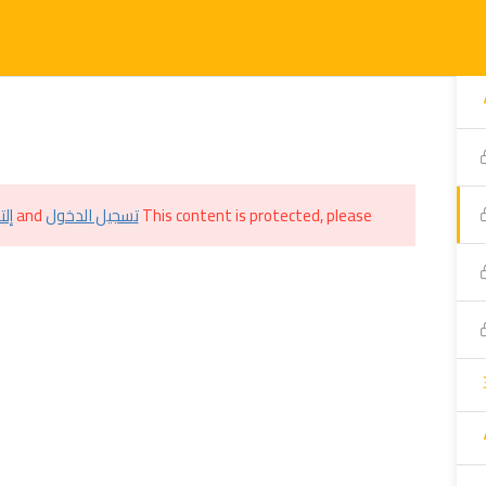
الرئيسية
الدورات
المتجر
من نحن
الم
This content is protected, please
تسجيل الدخول
and
إل
لمزيد عنا
أهم الروابط​
اشترك في
حجز استشارة
الدورات التدريبية
قم با
ن نحن
المتجر
عرض الصور
الفعاليات