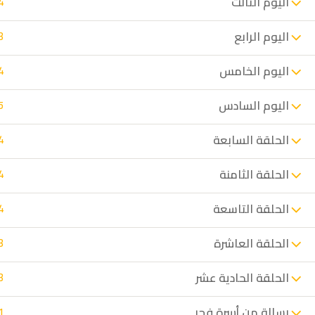
اليوم الثالث
4
+20 102 4982520
ا
contact@fatmahamed.com
ت
اليوم الرابع
3
اليوم الخامس
4
اليوم السادس
5
الحلقة السابعة
4
الحلقة الثامنة
4
جميع الحقوق محفوظة لمنصة عالم فاطمة 2024©
الحلقة التاسعة
4
الحلقة العاشرة
3
الحلقة الحادية عشر
3
رسالة من أسرة فجر
1