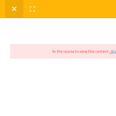
تسجيل
تسجيل دخول
دونة
الفعاليات
تواصل معنا
حسابي
تحاق
in the course to view this content!
 قائمتنا البريدية
لتسجيل لتلقي محتوى رائع في صندوق الوارد الخاص بك
عنوان
البريد
الإلكتروني
*