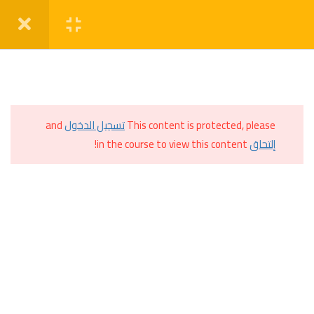
العربية
تسجيل
تسجيل دخول
التحضيرات
4
اليوم الأول
3
This content is protected, please
تسجيل الدخول
and
اليوم الثاني
4
إلتحاق
in the course to view this content!
اليوم الثالث
4
اليوم الرابع
3
اليوم الخامس
4
مؤسسة متكاملة ورائدة في تنمية مهارات الأمهات.
اليوم السادس
5
الحلقة السابعة
4
+20 102